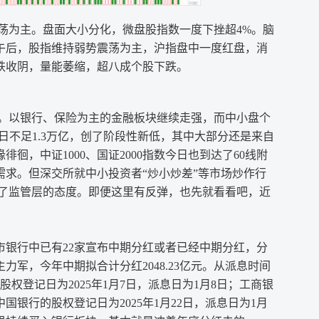
为主。盘面大小分化，微盘股指数一度下挫超4%。脑
午后，股指维持弱势震荡为主，沪指盘中一度红盘，消
跌收阴，量能萎缩，超八成个股下跌。
。以银行、保险为主的金融板块继续走强，而中小盘个
日不足1.3万亿，创了阶段性新低，其中大部分还是来自
徊，中证1000、国证2000指数今日也到达了60线附
求。但深交所就中小投资者“炒小炒差”等市场炒作行
明了监管层的态度。即便这里有反弹，也先就看看吧，近
银行中已有22家宣布中期分红或者已经中期分红，分
力军，今年中期拟合计分红2048.23亿元。从派息时间
股权登记日为2025年1月7日，派息日为1月8日；工商银
中国银行的股权登记日为2025年1月22日，派息日为1月