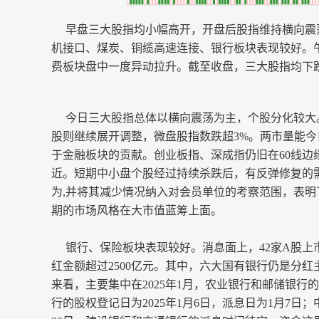
早盘三大股指均小幅高开，开盘后股指维持横向震荡
机接口、煤炭、铜缆高速连接、银行板块表现较好。
费板块盘中一度异动拉升。截至收盘，三大股指均下
今日三大股指总体以横向震荡为主，个股分化较大
股则继续展开调整，微盘股指数跌超3%。两市量能今
于金融板块的贡献。创业板指、深成指仍旧在60线边缘徘
近。短期中小盘个股经过持续杀跌后，有反弹修复的需
为,并将其减少情况纳入对会员单位的考察范围，表
期的市场风格在大市值蓝筹上面。
银行、保险板块表现较好。消息面上，42家A股上市
红金额超过2500亿元。其中，六大国有银行仍是分红主
来看，主要集中在2025年1月，农业银行和邮储银行的
行的股权登记日为2025年1月6日，派息日为1月7日；