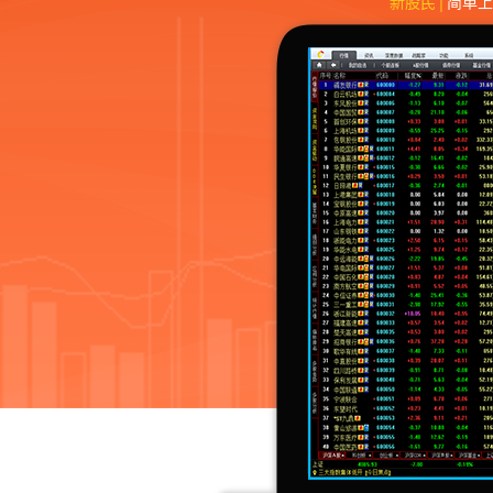
新股民│
简单